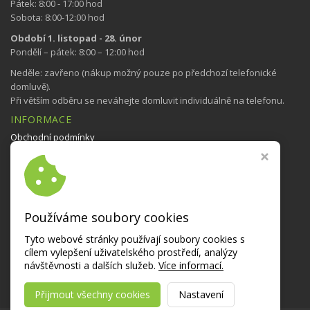
Pátek: 8:00 - 17:00 hod
Sobota: 8:00-12:00 hod
Období 1. listopad - 28. únor
Pondělí – pátek: 8:00 – 12:00 hod
Neděle: zavřeno (nákup možný pouze po předchozí telefonické
domluvě).
Při větším odběru se neváhejte domluvit individuálně na telefonu.
INFORMACE
Obchodní podmínky
Nastavení cookies
NAVŠTIVTE TAKÉ
Bedýnky se zeleninou
Používáme soubory cookies
NAŠE AKCE NA:
Tyto webové stránky používají soubory cookies s
cílem vylepšení uživatelského prostředí, analýzy
návštěvnosti a dalších služeb.
Více informací.
Přijmout všechny cookies
Nastavení