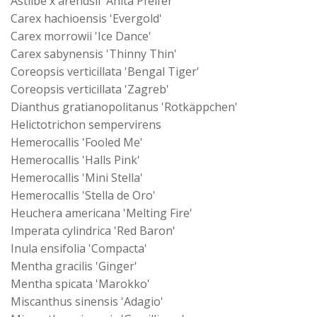
Astilbe x arendsii 'Anita Pfeifer'
Carex hachioensis 'Evergold'
Carex morrowii 'Ice Dance'
Carex sabynensis 'Thinny Thin'
Coreopsis verticillata 'Bengal Tiger'
Coreopsis verticillata 'Zagreb'
Dianthus gratianopolitanus 'Rotkäppchen'
Helictotrichon sempervirens
Hemerocallis 'Fooled Me'
Hemerocallis 'Halls Pink'
Hemerocallis 'Mini Stella'
Hemerocallis 'Stella de Oro'
Heuchera americana 'Melting Fire'
Imperata cylindrica 'Red Baron'
Inula ensifolia 'Compacta'
Mentha gracilis 'Ginger'
Mentha spicata 'Marokko'
Miscanthus sinensis 'Adagio'