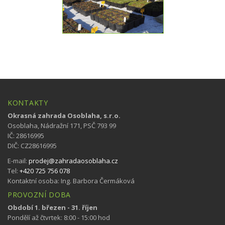
KONTAKTY
Okrasná zahrada Osoblaha, s.r.o.
Osoblaha, Nádražní 171, PSČ 793 99
IČ: 28616995
DIČ: CZ28616995
E-mail:
prodej@zahradaosoblaha.cz
Tel:
+420 725 756 078
Kontaktní osoba: Ing. Barbora Čermáková
PROVOZNÍ DOBA
Období 1. březen - 31. říjen
Pondělí až čtvrtek: 8:00 - 15:00 hod