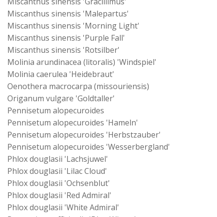
Miscanthus sinensis 'Gracillimus'
Miscanthus sinensis 'Malepartus'
Miscanthus sinensis 'Morning Light'
Miscanthus sinensis 'Purple Fall'
Miscanthus sinensis 'Rotsilber'
Molinia arundinacea (litoralis) 'Windspiel'
Molinia caerulea 'Heidebraut'
Oenothera macrocarpa (missouriensis)
Origanum vulgare 'Goldtaller'
Pennisetum alopecuroides
Pennisetum alopecuroides 'Hameln'
Pennisetum alopecuroides 'Herbstzauber'
Pennisetum alopecuroides 'Wesserbergland'
Phlox douglasii 'Lachsjuwel'
Phlox douglasii 'Lilac Cloud'
Phlox douglasii 'Ochsenblut'
Phlox douglasii 'Red Admiral'
Phlox douglasii 'White Admiral'