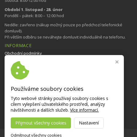
Sobota: 8:00-12:00 hod
Období 1. listopad - 28. únor
Pondělí – pátek: 8:00 – 12:00 hod
Neděle: zavřeno (nákup možný pouze po předchozí telefonické
domluvě).
Při větším odběru se neváhejte domluvit individuálně na telefonu.
INFORMACE
Obchodní podmínky
Nastavení cookies
NAVŠTIVTE TAKÉ
Bedýnky se zeleninou
Používáme soubory cookies
NAŠE AKCE NA:
Tyto webové stránky používají soubory cookies s
cílem vylepšení uživatelského prostředí, analýzy
návštěvnosti a dalších služeb.
Více informací.
Přijmout všechny cookies
Nastavení
Copyright © 2026,
zahradaosoblaha.cz
Odmítnout všechny cookies