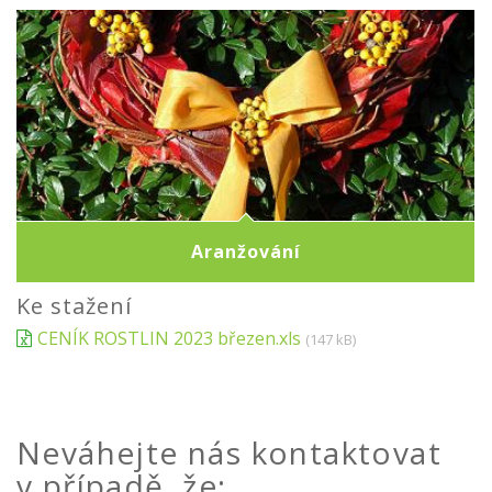
Aranžování
Ke stažení
CENÍK ROSTLIN 2023 březen.xls
(147 kB)
Neváhejte nás kontaktovat
v případě, že: