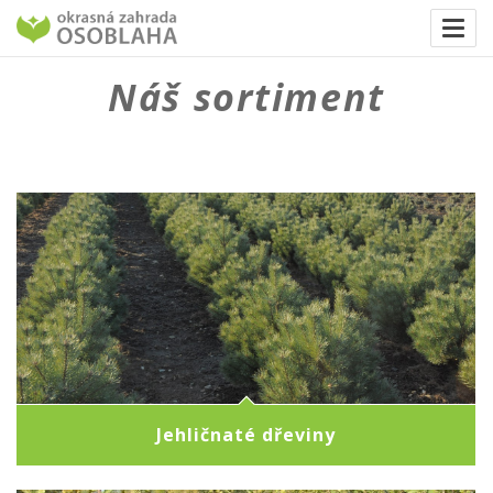
Togg
navi
Náš sortiment
Jehličnaté dřeviny