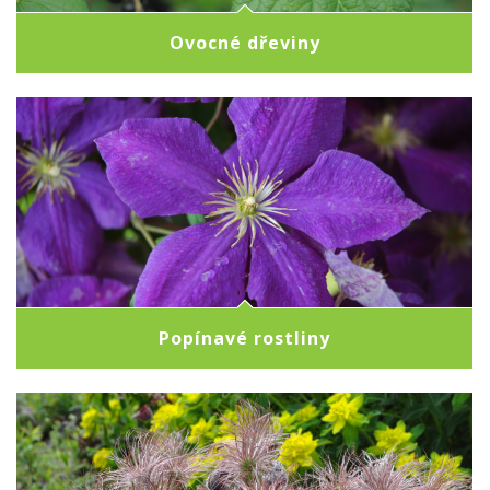
Ovocné dřeviny
Popínavé rostliny