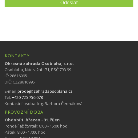
KONTAKTY
Okrasná zahrada Osoblaha, s.r.o.
Osoblaha, Nádražní 171, PSČ 793 99
IČ: 28616995
DIČ: CZ28616995
E-mail:
prodej@zahradaosoblaha.cz
Tel:
+420 725 756 078
Kontaktní osoba: Ing. Barbora Čermáková
PROVOZNÍ DOBA
Období 1. březen - 31. říjen
Pondělí až čtvrtek: 8:00 - 15:00 hod
Pátek: 8:00 - 17:00 hod