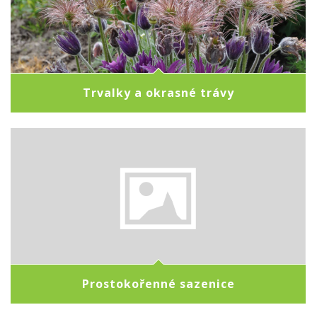
Trvalky a okrasné trávy
Prostokořenné sazenice