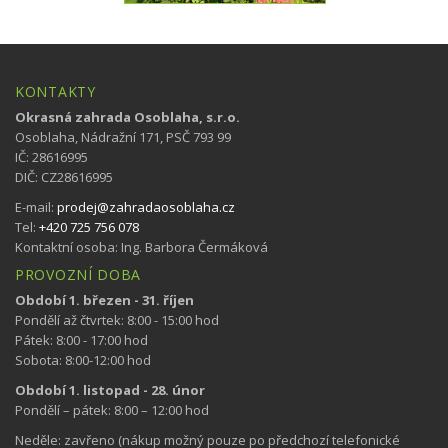
KONTAKTY
Okrasná zahrada Osoblaha, s.r.o.
Osoblaha, Nádražní 171, PSČ 793 99
IČ: 28616995
DIČ: CZ28616995
E-mail:
prodej@zahradaosoblaha.cz
Tel:
+420 725 756 078
Kontaktní osoba: Ing. Barbora Čermáková
PROVOZNÍ DOBA
Období 1. březen - 31. říjen
Pondělí až čtvrtek: 8:00 - 15:00 hod
Pátek: 8:00 - 17:00 hod
Sobota: 8:00-12:00 hod
Období 1. listopad - 28. únor
Pondělí – pátek: 8:00 – 12:00 hod
Neděle: zavřeno (nákup možný pouze po předchozí telefonické