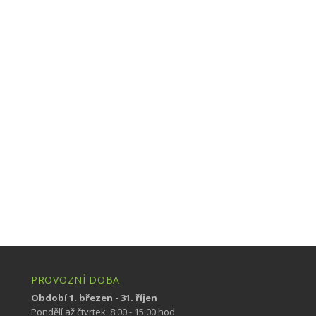
PROVOZNÍ DOBA
Období 1. březen - 31. říjen
Pondělí až čtvrtek: 8:00 - 15:00 hod