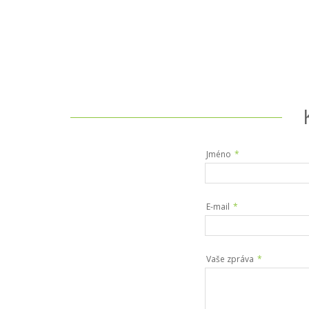
Jméno
*
E-mail
*
Vaše zpráva
*