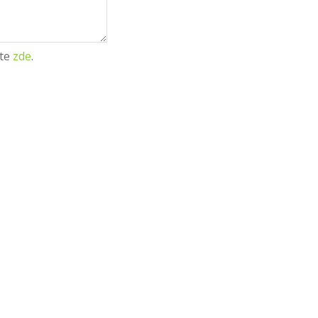
ete
zde
.