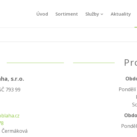
Úvod
Sortiment
Služby
Aktuality
Pr
a, s.r.o.
Obdo
Pondělí 
SČ 793 99
So
Obdob
blaha.cz
78
Pondělí
ra Čermáková