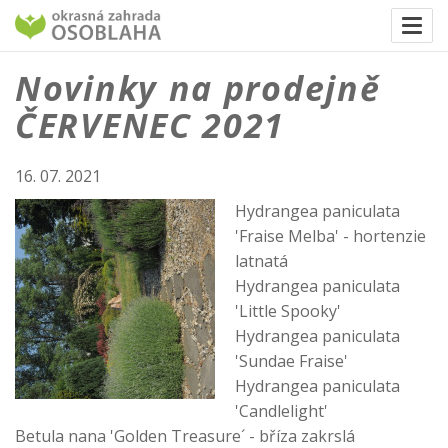
Togg
navi
Novinky na prodejně
ČERVENEC 2021
16. 07. 2021
Hydrangea paniculata
'Fraise Melba' - hortenzie
latnatá
Hydrangea paniculata
'Little Spooky'
Hydrangea paniculata
'Sundae Fraise'
Hydrangea paniculata
'Candlelight'
Betula nana 'Golden Treasure´ - bříza zakrslá