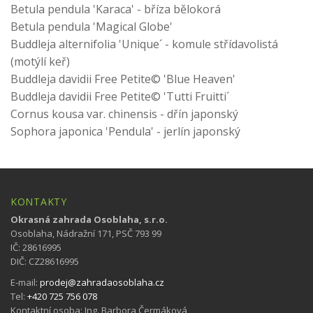
Betula pendula 'Karaca' - bříza bělokorá
Betula pendula 'Magical Globe'
Buddleja alternifolia 'Unique´ - komule střídavolistá
(motýlí keř)
Buddleja davidii Free Petite© 'Blue Heaven'
Buddleja davidii Free Petite© 'Tutti Fruitti´
Cornus kousa var. chinensis - dřín japonský
Sophora japonica 'Pendula' - jerlín japonský
KONTAKTY
Okrasná zahrada Osoblaha, s.r.o.
Osoblaha, Nádražní 171, PSČ 793 99
IČ: 28616995
DIČ: CZ28616995
E-mail:
prodej@zahradaosoblaha.cz
Tel:
+420 725 756 078
Kontaktní osoba: Ing. Barbora Čermáková