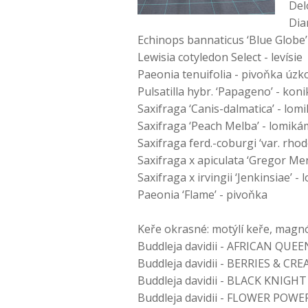
Del
Dia
Echinops bannaticus ‘Blue Globe’
Lewisia cotyledon Select - levísie
Paeonia tenuifolia - pivoňka úzko
Pulsatilla hybr. ‘Papageno’ - koni
Saxifraga ‘Canis-dalmatica’ - lo
Saxifraga ‘Peach Melba’ - lomik
Saxifraga ferd.-coburgi ‘var. rh
Saxifraga x apiculata ‘Gregor Me
Saxifraga x irvingii ‘Jenkinsiae’ 
Paeonia ‘Flame’ - pivoňka
Keře okrasné: motýlí keře, magnó
Buddleja davidii - AFRICAN QUEE
Buddleja davidii - BERRIES & CR
Buddleja davidii - BLACK KNIGHT
Buddleja davidii - FLOWER POW