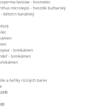
osperma lavisiae - kosmatec
nthus microlepis - hvozdík bulharský
 - bělotrn banátský
listá
klec
mikámen
ámen
odopea’ - lomikámen
ndel’ - lomikámen
- lomikámen
lie a šeříky různých barev
N
EAM®
ER®