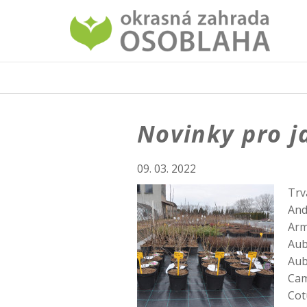
Novinky pro j
09. 03. 2022
Trv
And
Arm
Aub
Aubr
Cam
Cot