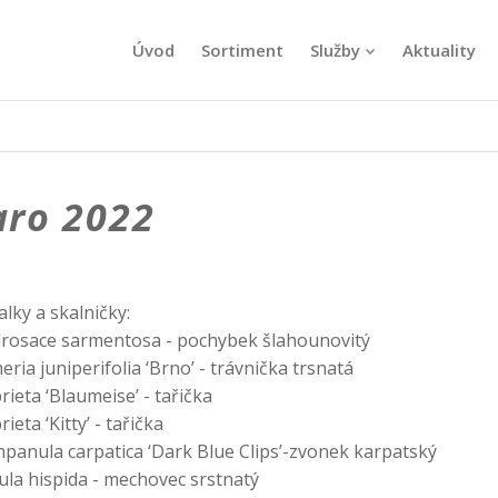
Úvod
Sortiment
Služby
Aktuality
aro 2022
alky a skalničky:
rosace sarmentosa - pochybek šlahounovitý
eria juniperifolia ‘Brno’ - trávnička trsnatá
rieta ‘Blaumeise’ - tařička
ieta ‘Kitty’ - tařička
panula carpatica ‘Dark Blue Clips’-zvonek karpatský
ula hispida - mechovec srstnatý