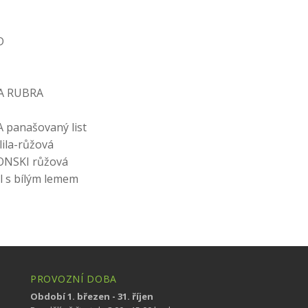
D
CA RUBRA
 panašovaný list
lila-růžová
ONSKI růžová
l s bílým lemem
PROVOZNÍ DOBA
Období 1. březen - 31. říjen