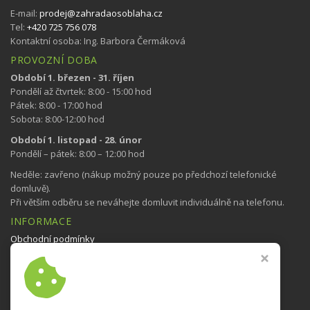
E-mail:
prodej@zahradaosoblaha.cz
Tel:
+420 725 756 078
Kontaktní osoba: Ing. Barbora Čermáková
PROVOZNÍ DOBA
Období 1. březen - 31. říjen
Pondělí až čtvrtek: 8:00 - 15:00 hod
Pátek: 8:00 - 17:00 hod
Sobota: 8:00-12:00 hod
Období 1. listopad - 28. únor
Pondělí – pátek: 8:00 – 12:00 hod
Neděle: zavřeno (nákup možný pouze po předchozí telefonické
domluvě).
Při větším odběru se neváhejte domluvit individuálně na telefonu.
INFORMACE
Obchodní podmínky
Nastavení cookies
NAVŠTIVTE TAKÉ
Bedýnky se zeleninou