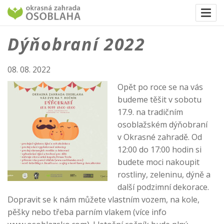
Togg
navi
Dýňobraní 2022
08. 08. 2022
Opět po roce se na vás
budeme těšit v sobotu
17.9. na tradičním
osoblažském dýňobraní
v Okrasné zahradě. Od
12:00 do 17:00 hodin si
budete moci nakoupit
rostliny, zeleninu, dýně a
další podzimní dekorace.
Dopravit se k nám můžete vlastním vozem, na kole,
pěšky nebo třeba parním vlakem (více info