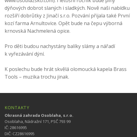
www.osoblazsko.com). I letošní ročník bude plný
dýňových dobrot slaných i sladkých. Nově naši nabídku
rozšíří dobrůtky z Jinačí s.r.o. Pozvání přijala také První
kozí farma Arnultovice. Opět bude na čepu výborná
krnovská Nachmelená opice.
Pro děti budou nachystány balíky slámy a nářadí
k vyřezávání dýní.
K poslechu bude hrát skvělá olomoucká kapela Brass
Tools – muzika trochu jinak.
KONTAKTY
Okrasná zahrada Osoblaha, s.r.o.
Osoblaha, Nádražní 171, PSČ 793 99
IČ: 28616995
DIČ: CZ28616995