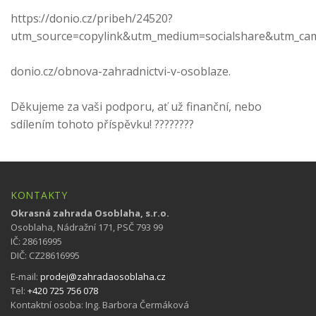
https://donio.cz/pribeh/24520?
utm_source=copylink&utm_medium=socialshare&utm_ca
donio.cz/obnova-zahradnictvi-v-osoblaze.
Děkujeme za vaši podporu, ať už finanční, nebo
sdílením tohoto příspěvku! ????????
KONTAKTY
Okrasná zahrada Osoblaha, s.r.o.
Osoblaha, Nádražní 171, PSČ 793 99
IČ: 28616995
DIČ: CZ28616995
E-mail:
prodej@zahradaosoblaha.cz
Tel:
+420 725 756 078
Kontaktní osoba: Ing. Barbora Čermáková