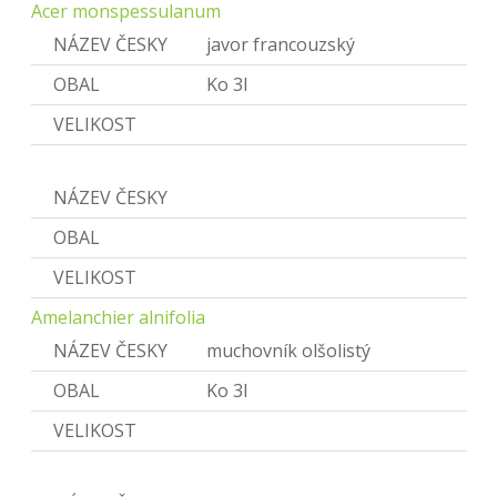
Acer monspessulanum
NÁZEV ČESKY
javor francouzský
OBAL
Ko 3l
VELIKOST
Amelanchier
NÁZEV ČESKY
Muchovník
OBAL
VELIKOST
Amelanchier alnifolia
NÁZEV ČESKY
muchovník olšolistý
OBAL
Ko 3l
VELIKOST
Aronia