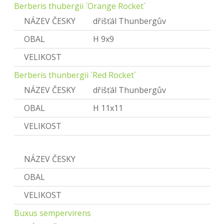
Berberis thubergii ´Orange Rocket´
NÁZEV ČESKY
dřišťál Thunbergův
OBAL
H 9x9
VELIKOST
Berberis thunbergii ´Red Rocket´
NÁZEV ČESKY
dřišťál Thunbergův
OBAL
H 11x11
VELIKOST
Buxus
NÁZEV ČESKY
Zimostráz
OBAL
VELIKOST
Buxus sempervirens