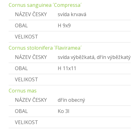
Cornus sanguinea ´Compressa´
NÁZEV ČESKY
svída krvavá
OBAL
H 9x9
VELIKOST
Cornus stolonifera ´Flaviramea´
NÁZEV ČESKY
svída výběžkatá, dřín výběžkatý
OBAL
H 11x11
VELIKOST
Cornus mas
NÁZEV ČESKY
dřín obecný
OBAL
Ko 3l
VELIKOST
Corylus