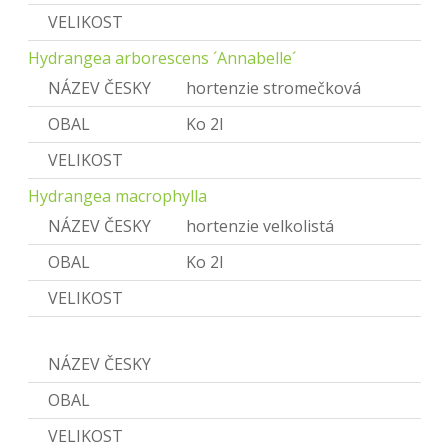
VELIKOST
Hydrangea arborescens ´Annabelle´
NÁZEV ČESKY
hortenzie stromečková
OBAL
Ko 2l
VELIKOST
Hydrangea macrophylla
NÁZEV ČESKY
hortenzie velkolistá
OBAL
Ko 2l
VELIKOST
Chaenomeles
NÁZEV ČESKY
Kdoulovec
OBAL
VELIKOST