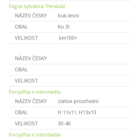
Fagus sylvatica ´Pendula´
NÁZEV ČESKY
buk lesní
OBAL
Ko 3l
VELIKOST
km100+
Forsythia
NÁZEV ČESKY
Zlatice
OBAL
VELIKOST
Forsythia x intermedia
NÁZEV ČESKY
zlatice prostřední
OBAL
H 11x11, H13x13
VELIKOST
30-40
Forsythia x intermedia