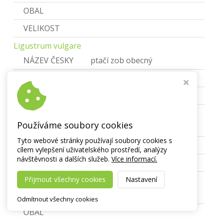
OBAL
VELIKOST
Ligustrum vulgare
NÁZEV ČESKY
ptačí zob obecný
OBAL
H 11x11, H13x13
VELIKOST
30-40
Ligustrum x Vicaryi
Používáme soubory cookies
NÁZEV ČESKY
Tyto webové stránky používají soubory cookies s
OBAL
H 11x11
cílem vylepšení uživatelského prostředí, analýzy
návštěvnosti a dalších služeb.
Více informací.
VELIKOST
Lonicera
Přijmout všechny cookies
Nastavení
NÁZEV ČESKY
Zimolez
Odmítnout všechny cookies
OBAL