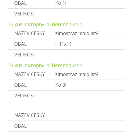
OBAL
Ko 1l
VELIKOST
Buxus microphylla ´Herenhausen´
NÁZEV ČESKY
zimostráz malolistý
OBAL
H11x11
VELIKOST
Buxus microphylla ´Herenhausen´
NÁZEV ČESKY
zimostráz malolistý
OBAL
Ko 3l
VELIKOST
Calluna vulgaris
NÁZEV ČESKY
Vřes obecný
OBAL