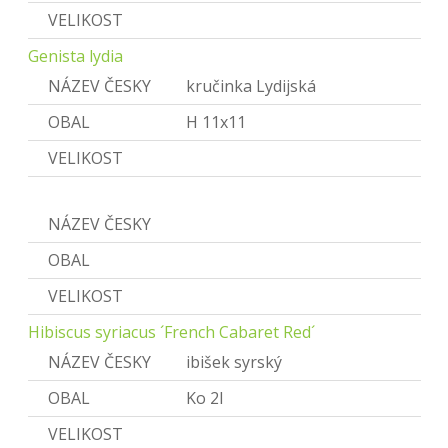
VELIKOST
Genista lydia
NÁZEV ČESKY
kručinka Lydijská
OBAL
H 11x11
VELIKOST
Hibiscus
NÁZEV ČESKY
Ibišek
OBAL
VELIKOST
Hibiscus syriacus ´French Cabaret Red´
NÁZEV ČESKY
ibišek syrský
OBAL
Ko 2l
VELIKOST