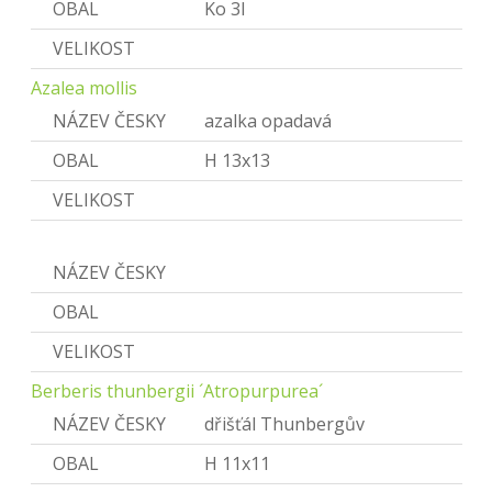
OBAL
Ko 3l
VELIKOST
Azalea mollis
NÁZEV ČESKY
azalka opadavá
OBAL
H 13x13
VELIKOST
Berberis
NÁZEV ČESKY
Dřišťál
OBAL
VELIKOST
Berberis thunbergii ´Atropurpurea´
NÁZEV ČESKY
dřišťál Thunbergův
OBAL
H 11x11