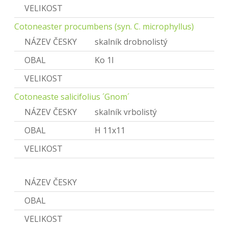
VELIKOST
Cotoneaster procumbens (syn. C. microphyllus)
NÁZEV ČESKY
skalník drobnolistý
OBAL
Ko 1l
VELIKOST
Cotoneaste salicifolius ´Gnom´
NÁZEV ČESKY
skalník vrbolistý
OBAL
H 11x11
VELIKOST
Deutzia
NÁZEV ČESKY
Trojpuk
OBAL
VELIKOST