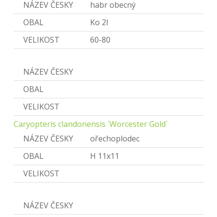
NÁZEV ČESKY
habr obecný
OBAL
Ko 2l
VELIKOST
60-80
Caryopteris
NÁZEV ČESKY
Ořechoplodec
OBAL
VELIKOST
Caryopteris clandonensis ´Worcester Gold´
NÁZEV ČESKY
ořechoplodec
OBAL
H 11x11
VELIKOST
Catalpa
NÁZEV ČESKY
Katalpa