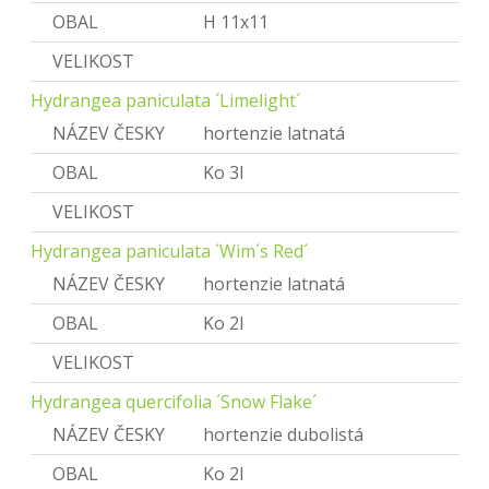
OBAL
H 11x11
VELIKOST
Hydrangea paniculata ´Limelight´
NÁZEV ČESKY
hortenzie latnatá
OBAL
Ko 3l
VELIKOST
Hydrangea paniculata ´Wim´s Red´
NÁZEV ČESKY
hortenzie latnatá
OBAL
Ko 2l
VELIKOST
Hydrangea quercifolia ´Snow Flake´
NÁZEV ČESKY
hortenzie dubolistá
OBAL
Ko 2l