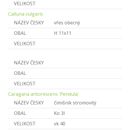
VELIKOST
Calluna vulgaris
NÁZEV ČESKY
vřes obecný
OBAL
H 11x11
VELIKOST
Caragana
NÁZEV ČESKY
Čimišník
OBAL
VELIKOST
Caragana arborescens ´Pendula´
NÁZEV ČESKY
čimišník stromovitý
OBAL
Ko 3l
VELIKOST
vk 40