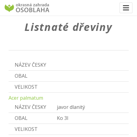
Togg
navi
Listnaté dřeviny
Acer
NÁZEV ČESKY
Javor
OBAL
VELIKOST
Acer palmatum
NÁZEV ČESKY
javor dlanitý
OBAL
Ko 3l
VELIKOST