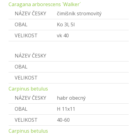
Caragana arborescens ´Walker´
NÁZEV ČESKY
čimišník stromovitý
OBAL
Ko 3l, 5l
VELIKOST
vk 40
Carpinus
NÁZEV ČESKY
Habr
OBAL
VELIKOST
Carpinus betulus
NÁZEV ČESKY
habr obecný
OBAL
H 11x11
VELIKOST
40-60
Carpinus betulus