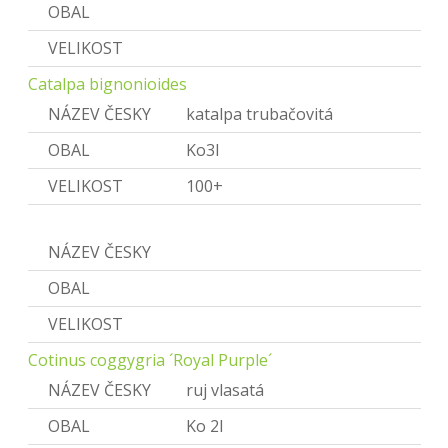
OBAL
VELIKOST
Catalpa bignonioides
NÁZEV ČESKY
katalpa trubačovitá
OBAL
Ko3l
VELIKOST
100+
Cotinus
NÁZEV ČESKY
Ruj
OBAL
VELIKOST
Cotinus coggygria ´Royal Purple´
NÁZEV ČESKY
ruj vlasatá
OBAL
Ko 2l