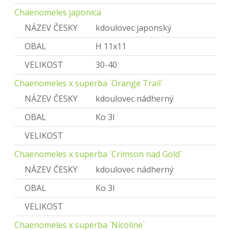
Chaenomeles japonica
NÁZEV ČESKY
kdoulovec japonský
OBAL
H 11x11
VELIKOST
30-40
Chaenomeles x superba ´Orange Trail´
NÁZEV ČESKY
kdoulovec nádherný
OBAL
Ko 3l
VELIKOST
Chaenomeles x superba ´Crimson nad Gold´
NÁZEV ČESKY
kdoulovec nádherný
OBAL
Ko 3l
VELIKOST
Chaenomeles x superba ´Nicoline´