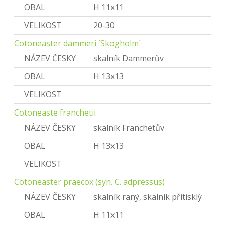
OBAL
H 11x11
VELIKOST
20-30
Cotoneaster dammeri ´Skogholm´
NÁZEV ČESKY
skalník Dammerův
OBAL
H 13x13
VELIKOST
Cotoneaste franchetii
NÁZEV ČESKY
skalník Franchetův
OBAL
H 13x13
VELIKOST
Cotoneaster praecox (syn. C. adpressus)
NÁZEV ČESKY
skalník raný, skalník přitisklý
OBAL
H 11x11